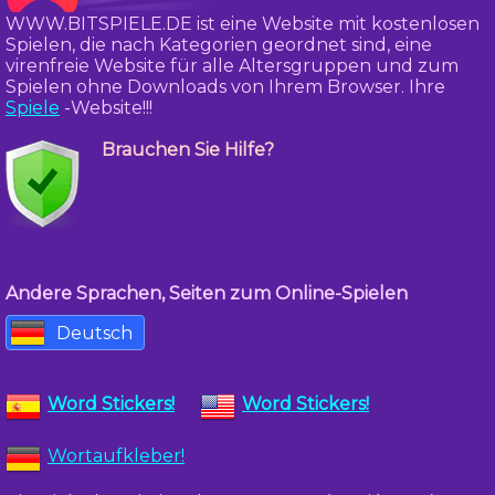
WWW.BITSPIELE.DE ist eine Website mit kostenlosen
Spielen, die nach Kategorien geordnet sind, eine
virenfreie Website für alle Altersgruppen und zum
Spielen ohne Downloads von Ihrem Browser. Ihre
Spiele
-Website!!!
Brauchen Sie Hilfe?
Andere Sprachen, Seiten zum Online-Spielen
Deutsch
Word Stickers!
Word Stickers!
Wortaufkleber!