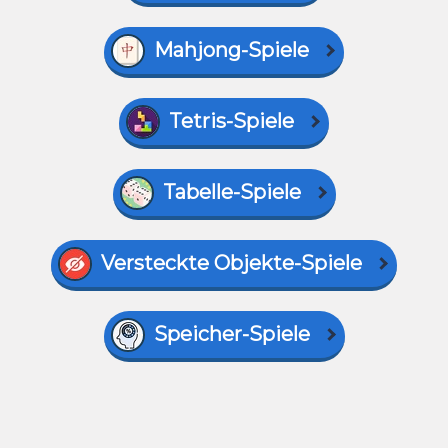
Mahjong-Spiele
Tetris-Spiele
Tabelle-Spiele
Versteckte Objekte-Spiele
Speicher-Spiele