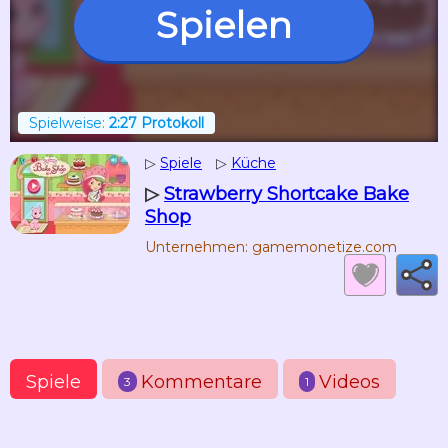
Spielen
Spielweise:
2:27 Protokoll
▷
Spiele
▷
Küche
▷
Strawberry Shortcake Bake
Shop
Unternehmen: gamemonetize.com
Spiele
Kommentare
Videos
3
1