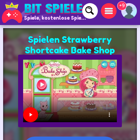
+9
Spiele, kostenlose Spiele und Online-Spiele
Spielen Strawberry
Shortcake Bake Shop