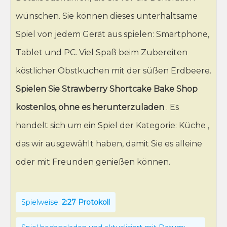
wünschen. Sie können dieses unterhaltsame
Spiel von jedem Gerät aus spielen: Smartphone,
Tablet und PC. Viel Spaß beim Zubereiten
köstlicher Obstkuchen mit der süßen Erdbeere.
Spielen Sie Strawberry Shortcake Bake Shop
kostenlos, ohne es herunterzuladen
. Es
handelt sich um ein Spiel der Kategorie: Küche ,
das wir ausgewählt haben, damit Sie es alleine
oder mit Freunden genießen können.
Spielweise:
2:27 Protokoll