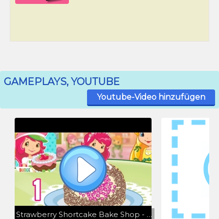
GAMEPLAYS, YOUTUBE
Youtube-Video hinzufügen
Strawberry Shortcake Bake Shop - Part 1 - Gameplay Walkthrough (Android, iOS)