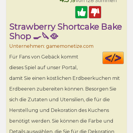
/5
von 128 Stimmen
Strawberry Shortcake Bake
Shop 🍳🔪🥘
Unternehmen: gamemonetize.com
Cod
Für Fans von Gebäck kommt
HT
dieses Spiel auf unser Portal,
damit Sie einen köstlichen Erdbeerkuchen mit
Erdbeeren zubereiten können. Besorgen Sie
sich die Zutaten und Utensilien, die für die
Herstellung und Dekoration des Kuchens
benötigt werden. Sie können die Farbe und
Details auswählen, die Sie für die Dekoration