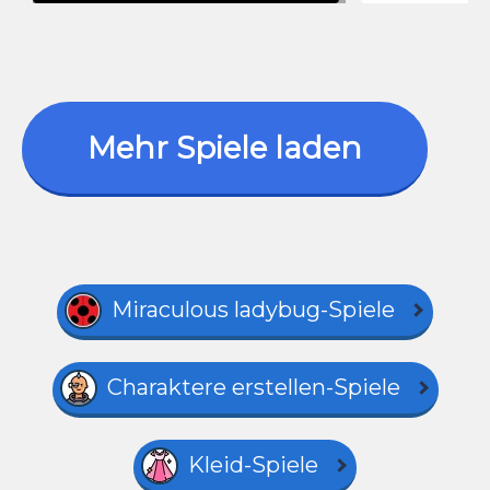
Mehr Spiele laden
Miraculous ladybug-Spiele
Charaktere erstellen-Spiele
Kleid-Spiele