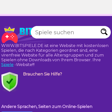
WWW.BITSPIELE.DE ist eine Website mit kostenlosen
Spielen, die nach Kategorien geordnet sind, eine
virenfreie Website für alle Altersgruppen und zum
Spielen ohne Downloads von Ihrem Browser. Ihre
Spiele
-Website!!!
Brauchen Sie Hilfe?
Andere Sprachen, Seiten zum Online-Spielen