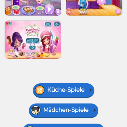
Küche-Spiele
Mädchen-Spiele