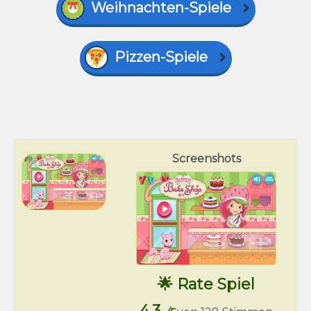
Weihnachten-Spiele
Pizzen-Spiele
Screenshots
🌟 Rate Spiel
4.3