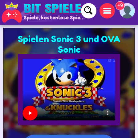
+9
Spiele, kostenlose Spiele und Online-Spiele
Spielen Sonic 3 und OVA
Sonic