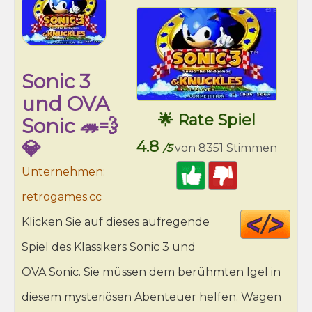
Sonic 3
und OVA
🌟 Rate Spiel
Sonic 🦔💨
💎
4.8
/5
von 8351 Stimmen
Unternehmen:
retrogames.cc
Cod
Klicken Sie auf dieses aufregende
HT
Spiel des Klassikers Sonic 3 und
OVA Sonic. Sie müssen dem berühmten Igel in
diesem mysteriösen Abenteuer helfen. Wagen