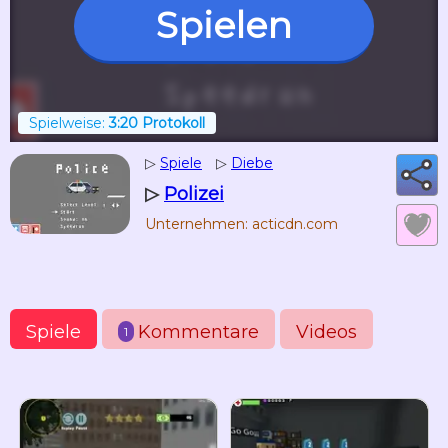
Spielen
Spielweise:
3:20 Protokoll
▷
Spiele
▷
Diebe
▷
Polizei
Unternehmen: acticdn.com
Spiele
Kommentare
Videos
1