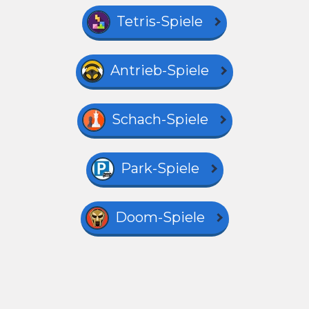
Tetris-Spiele
Antrieb-Spiele
Schach-Spiele
Park-Spiele
Doom-Spiele