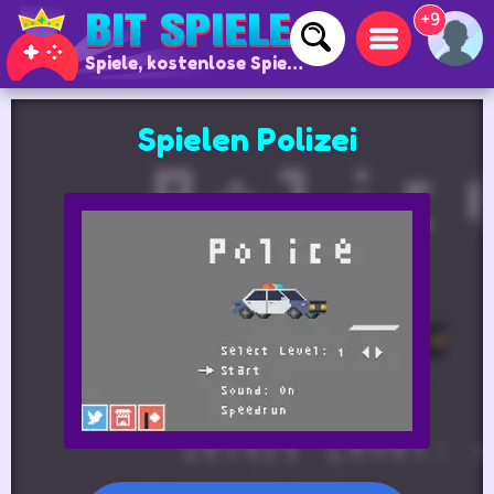
+9
Spiele, kostenlose Spiele und Online-Spiele
Spielen Polizei