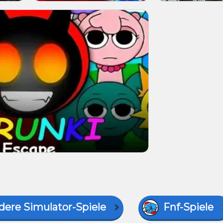
dere Simulator-Spiele
Fnf-Spiele