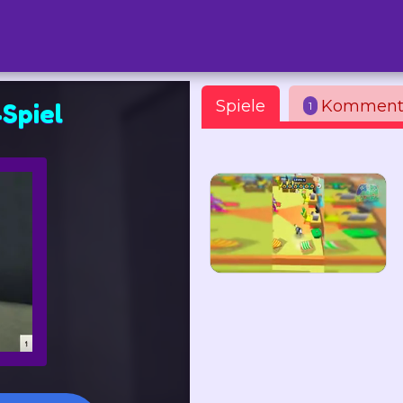
Spiele
Komment
1
Spiel