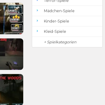
Terror-Spiele
Mädchen-Spiele
Kinder-Spiele
Kleid-Spiele
+ Spielkategorien