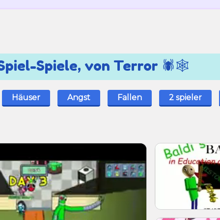
iel-Spiele, von Terror 🕷️🕸️
Häuser
Angst
Fallen
2 spieler