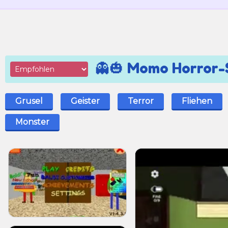
👻🎃 Momo Horror-Sp
Grusel
Geister
Terror
Fliehen
Monster