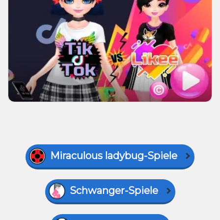
Miraculous ladybug-Spiele
Schwanger-Spiele