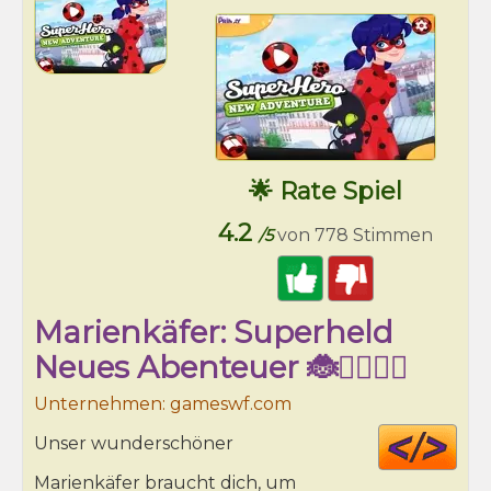
🌟 Rate Spiel
4.2
/5
von 778 Stimmen
Marienkäfer: Superheld
Neues Abenteuer 🐞🦸‍♀️🦸‍♂️
Unternehmen: gameswf.com
Cod
Unser wunderschöner
HT
Marienkäfer braucht dich, um