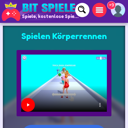
+9
Spiele, kostenlose Spiele und Online-Spiele
Spielen Körperrennen