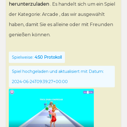
herunterzuladen
. Es handelt sich um ein Spiel
der Kategorie: Arcade , das wir ausgewählt
haben, damit Sie es alleine oder mit Freunden
genießen können.
Spielweise:
4:50 Protokoll
Spiel hochgeladen und aktualisiert mit Datum:
2024-06-24T09:39:27+00:00