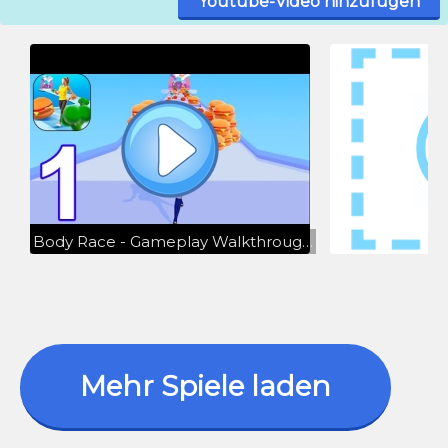
Youtube-Video hinzufügen
Body Race - Gameplay Walkthrough Part 1 All Levels 1-12 (Android, iOS Game)
Mehr Spiele laden