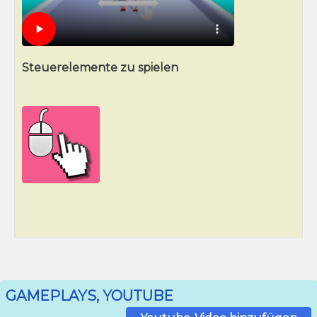
Steuerelemente zu spielen
GAMEPLAYS, YOUTUBE