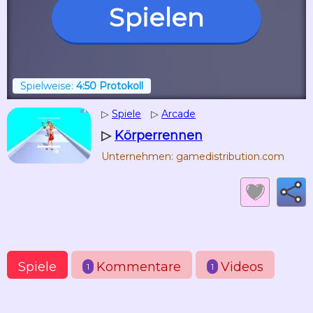
Spielen
Spielweise:
4:50 Protokoll
▷
Spiele
▷
Arcade
▷
Körperrennen
Unternehmen: gamedistribution.com
Spiele
Kommentare
Videos
1
1