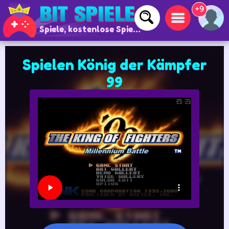
+9
Spiele, kostenlose Spiele und Online-Spiele
Spielen König der Kämpfer
99