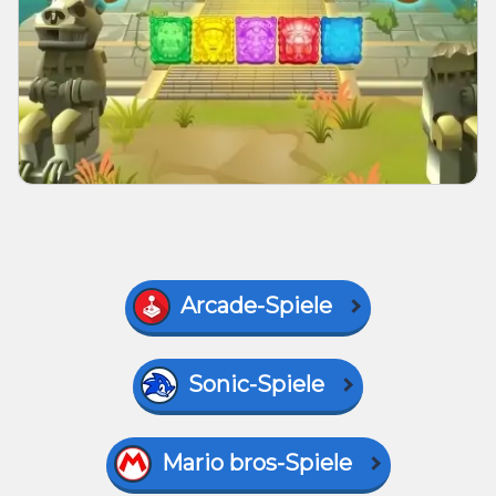
Arcade-Spiele
Sonic-Spiele
Mario bros-Spiele