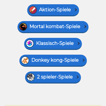
Aktion-Spiele
Mortal kombat-Spiele
Klassisch-Spiele
Donkey kong-Spiele
2 spieler-Spiele