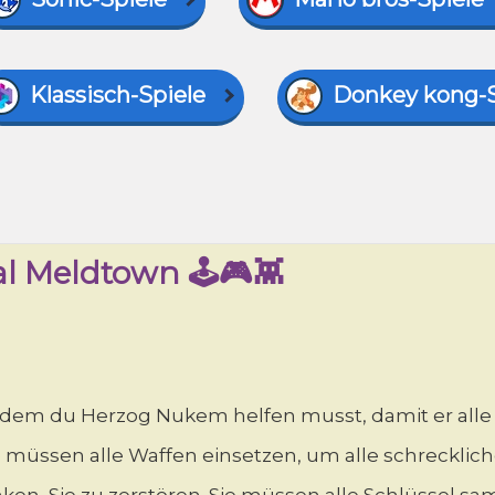
Klassisch-Spiele
Donkey kong-S
l Meldtown 🕹️🎮👾
i dem du Herzog Nukem helfen musst, damit er alle 
ie müssen alle Waffen einsetzen, um alle schrecklic