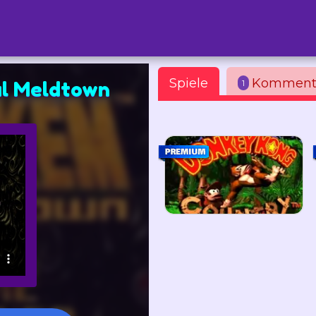
Spiele
Komment
1
al Meldtown