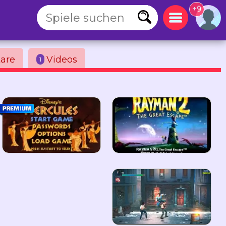
+9
are
Videos
1