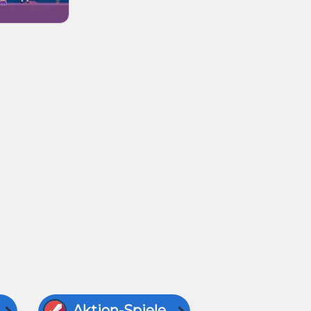
Aktion-Spiele