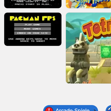
Arcade-Spiele