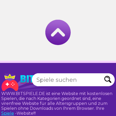
WWW.BITSPIELE.DE ist eine Website mit kostenlosen
Spielen, die nach Kategorien geordnet sind, eine
virenfreie Website für alle Altersgruppen und zum
Spielen ohne Downloads von Ihrem Browser. Ihre
Spiele
-Website!!!