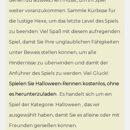
denen du ausweichen musst, um im Spiel
weiter voranzukommen. Sammle Kürbisse für
die lustige Hexe, um das letzte Level des Spiels
zu beenden. Viel Spaß mit diesem aufregenden
Spiel, damit Sie Ihre unglaublichen Fähigkeiten
unter Beweis stellen können, um alle
Hindernisse zu überwinden und damit der
Anführer des Spiels zu werden. Viel Glück!.
Spielen Sie Halloween-Rennen kostenlos, ohne
es herunterzuladen
. Es handelt sich um ein
Spiel der Kategorie: Halloween , das wir
ausgewählt haben, damit Sie es alleine oder mit
Freunden genießen können.