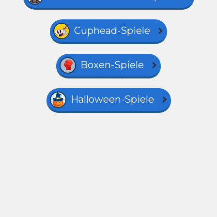
Cuphead-Spiele
Boxen-Spiele
Halloween-Spiele