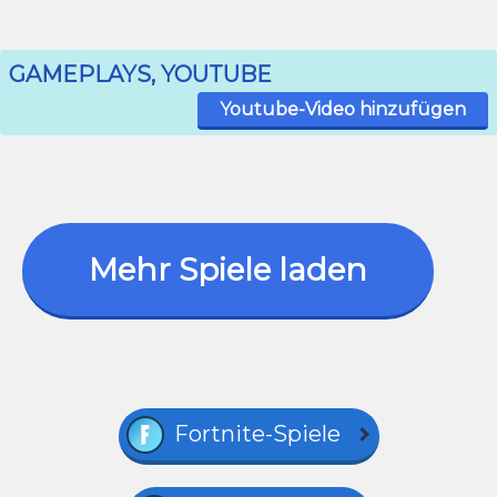
GAMEPLAYS, YOUTUBE
Youtube-Video hinzufügen
Mehr Spiele laden
Fortnite-Spiele