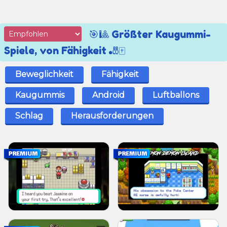
🎯🎱 Größter Kaugummi-
Spiele, von Fähigkeit 🎳🀄
Beweglichkeit
Fähigkeit
Kaugummis
Android
Luftballons
Schlag
Herausforderungen