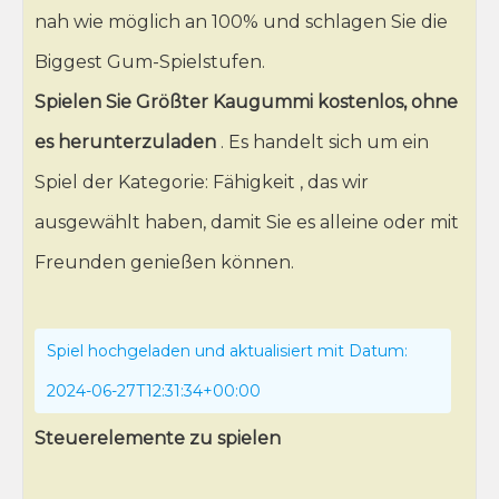
nah wie möglich an 100% und schlagen Sie die
Biggest Gum-Spielstufen.
Spielen Sie Größter Kaugummi kostenlos, ohne
es herunterzuladen
. Es handelt sich um ein
Spiel der Kategorie: Fähigkeit , das wir
ausgewählt haben, damit Sie es alleine oder mit
Freunden genießen können.
Spiel hochgeladen und aktualisiert mit Datum:
2024-06-27T12:31:34+00:00
Steuerelemente zu spielen