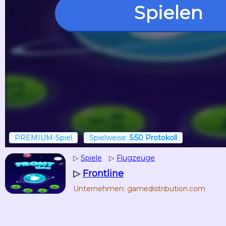
Spielen
PREMIUM-Spiel
Spielweise:
5:50 Protokoll
▷
Spiele
▷
Flugzeuge
▷
Frontline
Unternehmen: gamedistribution.com