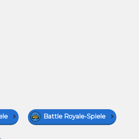
ele
Battle Royale-Spiele