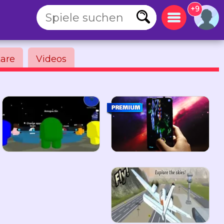
+9
are
Videos