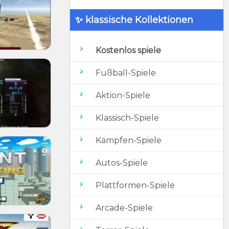
✨ klassische Kollektionen
Kostenlos spiele
Fußball-Spiele
Aktion-Spiele
Klassisch-Spiele
Kämpfen-Spiele
Autos-Spiele
Plattformen-Spiele
Arcade-Spiele