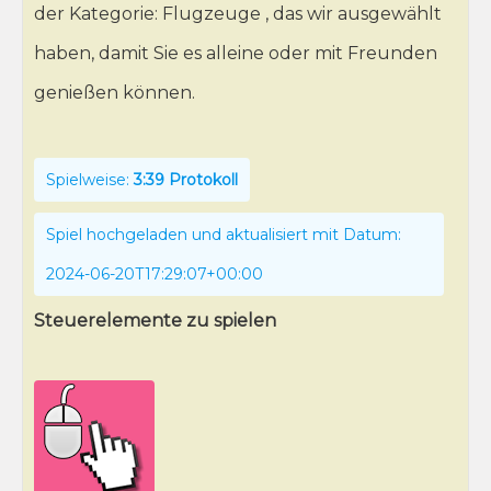
der Kategorie: Flugzeuge , das wir ausgewählt
haben, damit Sie es alleine oder mit Freunden
genießen können.
Spielweise:
3:39 Protokoll
Spiel hochgeladen und aktualisiert mit Datum:
2024-06-20T17:29:07+00:00
Steuerelemente zu spielen