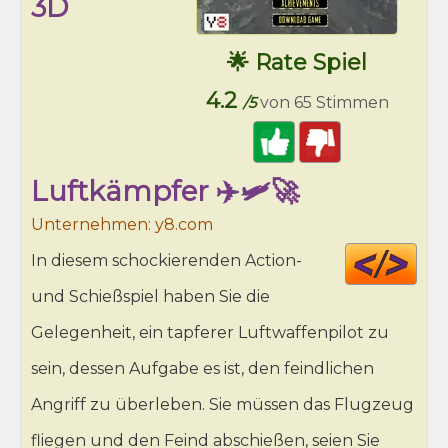
3D
🌟 Rate Spiel
4.2
/5
von 65 Stimmen
Luftkämpfer ✈️🛩️🚀
Unternehmen: y8.com
Cod
In diesem schockierenden Action-
HT
und Schießspiel haben Sie die
Gelegenheit, ein tapferer Luftwaffenpilot zu
sein, dessen Aufgabe es ist, den feindlichen
Angriff zu überleben. Sie müssen das Flugzeug
fliegen und den Feind abschießen, seien Sie