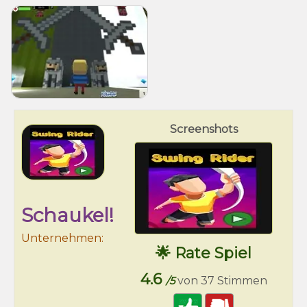
Screenshots
Schaukel!
Unternehmen:
🌟 Rate Spiel
4.6
/5
von 37 Stimmen