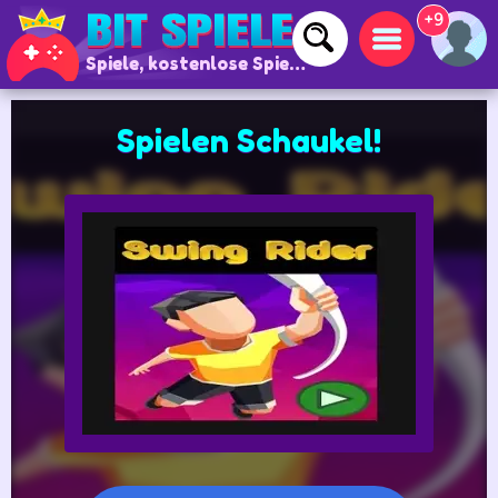
+9
Spiele, kostenlose Spiele und Online-Spiele
Spielen Schaukel!