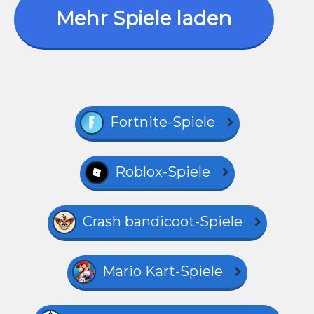
Mehr Spiele laden
Fortnite-Spiele
Roblox-Spiele
Crash bandicoot-Spiele
Mario Kart-Spiele