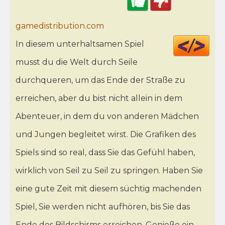
gamedistribution.com
Cod
In diesem unterhaltsamen Spiel
HT
musst du die Welt durch Seile
durchqueren, um das Ende der Straße zu
erreichen, aber du bist nicht allein in dem
Abenteuer, in dem du von anderen Mädchen
und Jungen begleitet wirst. Die Grafiken des
Spiels sind so real, dass Sie das Gefühl haben,
wirklich von Seil zu Seil zu springen. Haben Sie
eine gute Zeit mit diesem süchtig machenden
Spiel, Sie werden nicht aufhören, bis Sie das
Ende des Bildschirms erreichen. Genieße ein