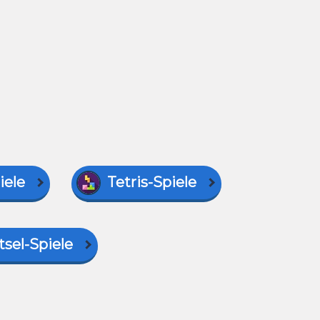
iele
Tetris-Spiele
tsel-Spiele