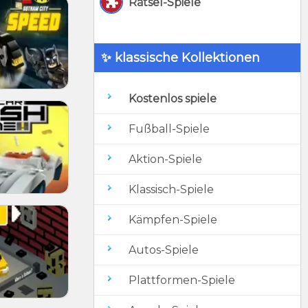
Rätsel-Spiele
✨ klassische Kollektionen
Kostenlos spiele
Fußball-Spiele
Aktion-Spiele
Klassisch-Spiele
Kämpfen-Spiele
Autos-Spiele
Plattformen-Spiele