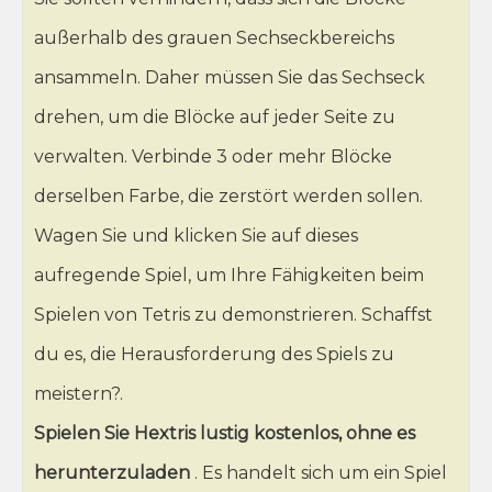
außerhalb des grauen Sechseckbereichs
ansammeln. Daher müssen Sie das Sechseck
drehen, um die Blöcke auf jeder Seite zu
verwalten. Verbinde 3 oder mehr Blöcke
derselben Farbe, die zerstört werden sollen.
Wagen Sie und klicken Sie auf dieses
aufregende Spiel, um Ihre Fähigkeiten beim
Spielen von Tetris zu demonstrieren. Schaffst
du es, die Herausforderung des Spiels zu
meistern?.
Spielen Sie Hextris lustig kostenlos, ohne es
herunterzuladen
. Es handelt sich um ein Spiel