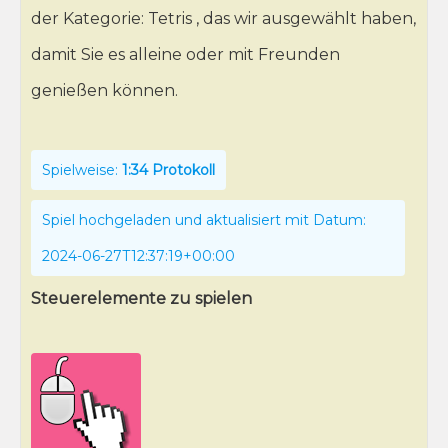
der Kategorie: Tetris , das wir ausgewählt haben,
damit Sie es alleine oder mit Freunden
genießen können.
Spielweise:
1:34 Protokoll
Spiel hochgeladen und aktualisiert mit Datum:
2024-06-27T12:37:19+00:00
Steuerelemente zu spielen