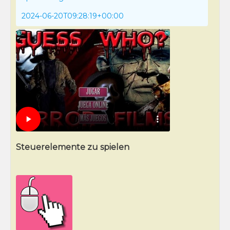
2024-06-20T09:28:19+00:00
Steuerelemente zu spielen