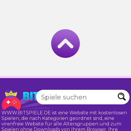
WWW.BITSPIELE.DE ist eine Website mit kostenlosen
Spielen, die nach Kategorien geordnet sind, eine
virenfreie Website für alle Altersgruppen und zum
Spielen ohne Downloads von Ihrem Browser. Ihre