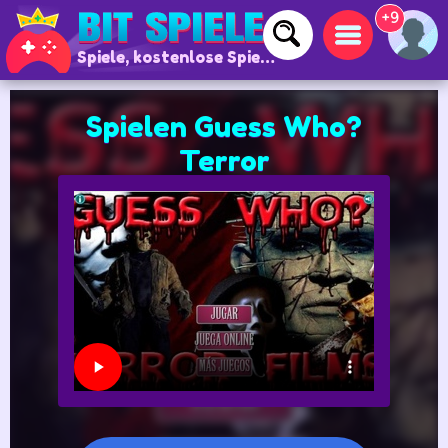
+9
Spiele, kostenlose Spiele und Online-Spiele
Spielen Guess Who?
Terror