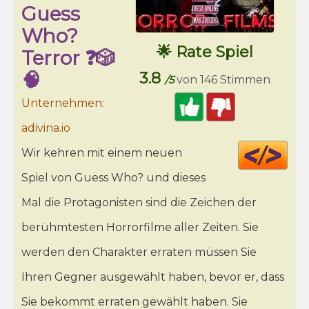
Guess
Who?
🌟 Rate Spiel
Terror ❓🎲
🧠
3.8
/5
von 146 Stimmen
Unternehmen:
adivina.io
Cod
Wir kehren mit einem neuen
HT
Spiel von Guess Who? und dieses
Mal die Protagonisten sind die Zeichen der
berühmtesten Horrorfilme aller Zeiten. Sie
werden den Charakter erraten müssen Sie
Ihren Gegner ausgewählt haben, bevor er, dass
Sie bekommt erraten gewählt haben. Sie