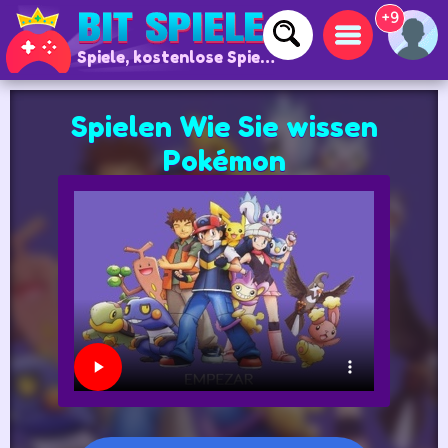
+9
Spiele, kostenlose Spiele und Online-Spiele
Spielen Wie Sie wissen
Pokémon