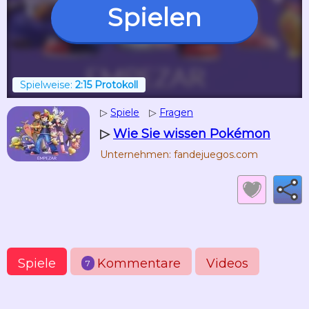
Spielen
Spielweise:
2:15 Protokoll
▷
Spiele
▷
Fragen
▷
Wie Sie wissen Pokémon
Unternehmen: fandejuegos.com
Spiele
Kommentare
Videos
7