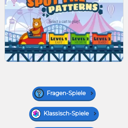
Fragen-Spiele
Klassisch-Spiele