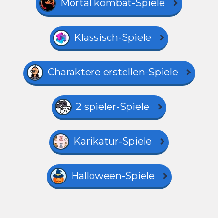
Mortal kombat-Spiele
Klassisch-Spiele
Charaktere erstellen-Spiele
2 spieler-Spiele
Karikatur-Spiele
Halloween-Spiele