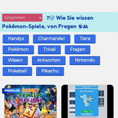
❓🎲 Wie Sie wissen
Pokémon-Spiele, von Fragen 🧠👥
Handys
Charmander
Tiere
Pokémon
Trivial
Fragen
Wissen
Antworten
Nintendo
Pokeball
Pikachu