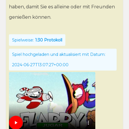
haben, damit Sie es alleine oder mit Freunden
genießen können.
Spielweise:
1:30 Protokoll
Spiel hochgeladen und aktualisiert mit Datum:
2024-06-27T13:07:27+00:00