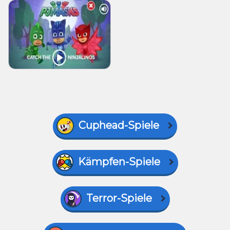
Cuphead-Spiele
Kämpfen-Spiele
Terror-Spiele