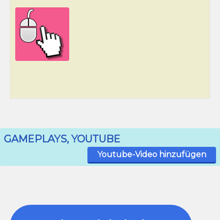
GAMEPLAYS, YOUTUBE
Youtube-Video hinzufügen