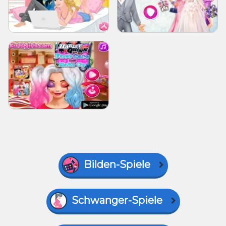
Bilden-Spiele
Schwanger-Spiele