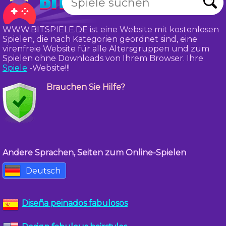
WWW.BITSPIELE.DE ist eine Website mit kostenlosen
Spielen, die nach Kategorien geordnet sind, eine
virenfreie Website für alle Altersgruppen und zum
Spielen ohne Downloads von Ihrem Browser. Ihre
Spiele
-Website!!!
Brauchen Sie Hilfe?
Andere Sprachen, Seiten zum Online-Spielen
Deutsch
Diseña peinados fabulosos