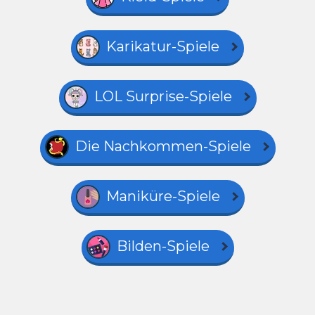
Karikatur-Spiele
LOL Surprise-Spiele
Die Nachkommen-Spiele
Maniküre-Spiele
Bilden-Spiele