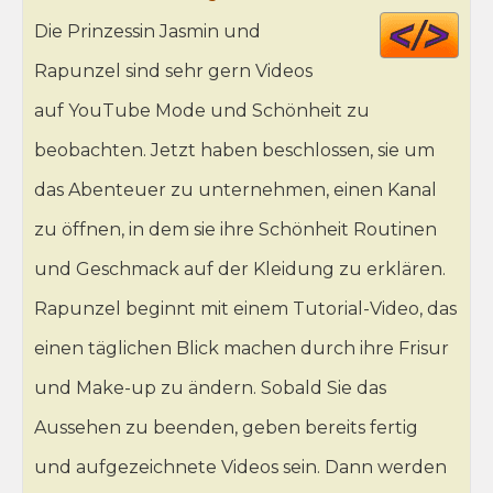
Cod
Die Prinzessin Jasmin und
HT
Rapunzel sind sehr gern Videos
auf YouTube Mode und Schönheit zu
beobachten. Jetzt haben beschlossen, sie um
das Abenteuer zu unternehmen, einen Kanal
zu öffnen, in dem sie ihre Schönheit Routinen
und Geschmack auf der Kleidung zu erklären.
Rapunzel beginnt mit einem Tutorial-Video, das
einen täglichen Blick machen durch ihre Frisur
und Make-up zu ändern. Sobald Sie das
Aussehen zu beenden, geben bereits fertig
und aufgezeichnete Videos sein. Dann werden