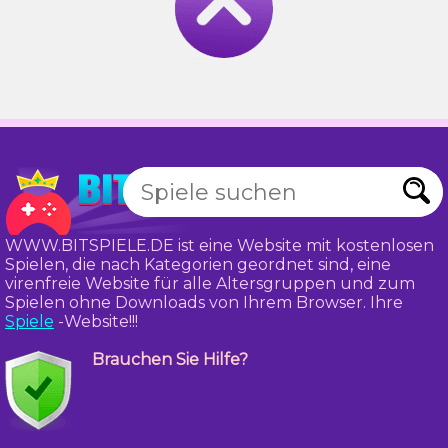
WWW.BITSPIELE.DE ist eine Website mit kostenlosen
Spielen, die nach Kategorien geordnet sind, eine
virenfreie Website für alle Altersgruppen und zum
Spielen ohne Downloads von Ihrem Browser. Ihre
Spiele
-Website!!!
Brauchen Sie Hilfe?