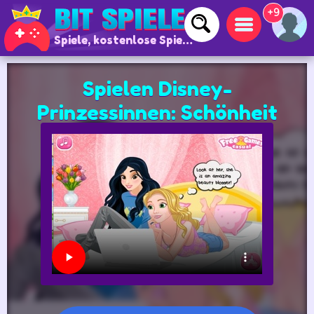
+9
Spiele, kostenlose Spiele und Online-Spiele
Spielen Disney-
Prinzessinnen: Schönheit
Youtubers