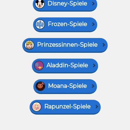
Disney-Spiele
Frozen-Spiele
Prinzessinnen-Spiele
Aladdin-Spiele
Moana-Spiele
Rapunzel-Spiele