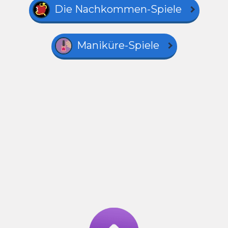
Die Nachkommen-Spiele
Maniküre-Spiele