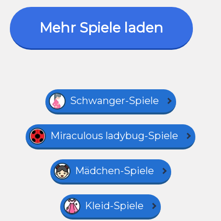
Mehr Spiele laden
Schwanger-Spiele
Miraculous ladybug-Spiele
Mädchen-Spiele
Kleid-Spiele