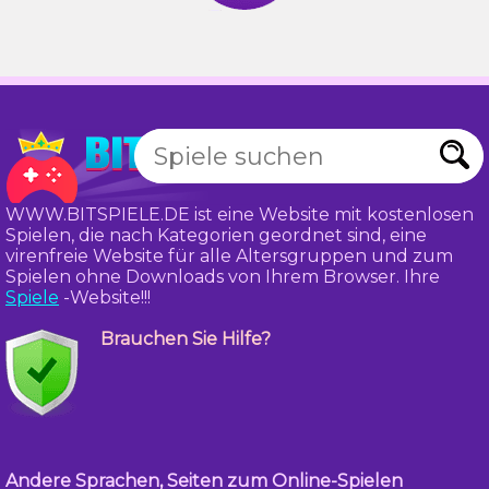
WWW.BITSPIELE.DE ist eine Website mit kostenlosen
Spielen, die nach Kategorien geordnet sind, eine
virenfreie Website für alle Altersgruppen und zum
Spielen ohne Downloads von Ihrem Browser. Ihre
Spiele
-Website!!!
Brauchen Sie Hilfe?
Andere Sprachen, Seiten zum Online-Spielen