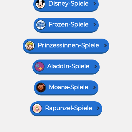
Disney-Spiele
Frozen-Spiele
Prinzessinnen-Spiele
Aladdin-Spiele
Moana-Spiele
Rapunzel-Spiele