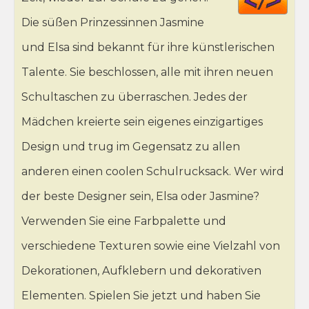
HT
Die süßen Prinzessinnen Jasmine
und Elsa sind bekannt für ihre künstlerischen
Talente. Sie beschlossen, alle mit ihren neuen
Schultaschen zu überraschen. Jedes der
Mädchen kreierte sein eigenes einzigartiges
Design und trug im Gegensatz zu allen
anderen einen coolen Schulrucksack. Wer wird
der beste Designer sein, Elsa oder Jasmine?
Verwenden Sie eine Farbpalette und
verschiedene Texturen sowie eine Vielzahl von
Dekorationen, Aufklebern und dekorativen
Elementen. Spielen Sie jetzt und haben Sie