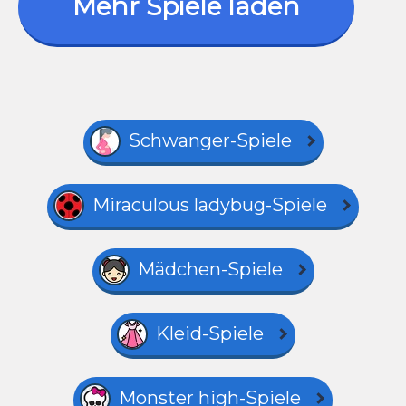
Mehr Spiele laden
Schwanger-Spiele
Miraculous ladybug-Spiele
Mädchen-Spiele
Kleid-Spiele
Monster high-Spiele