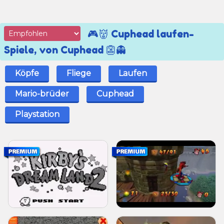
🎮👹 Cuphead laufen-
Spiele, von Cuphead 👺👻
Köpfe
Fliege
Laufen
Mario-brüder
Cuphead
Playstation