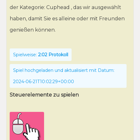
der Kategorie: Cuphead , das wir ausgewählt
haben, damit Sie es alleine oder mit Freunden
genießen können.
Spielweise:
2:02 Protokoll
Spiel hochgeladen und aktualisiert mit Datum:
2024-06-21T10:02:29+00:00
Steuerelemente zu spielen