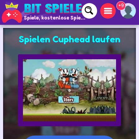
+9
Spiele, kostenlose Spiele und Online-Spiele
Spielen Cuphead laufen