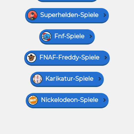
Superhelden-Spiele
Fnf-Spiele
FNAF-Freddy-Spiele
Karikatur-Spiele
Nickelodeon-Spiele