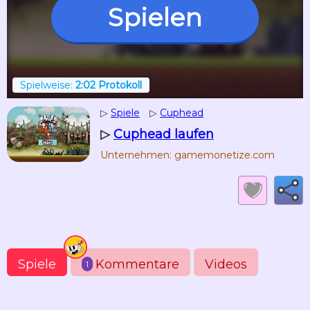
Spielen
Spielweise:
2:02 Protokoll
▷
Spiele
▷
Cuphead
▷
Cuphead laufen
Unternehmen: gamemonetize.com
Spiele
Kommentare
Videos
1