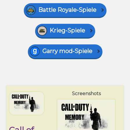
Battle Royale-Spiele
Krieg-Spiele
Garry mod-Spiele
Screenshots