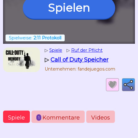
Spielen
Spielweise:
2:11 Protokoll
▷
Spiele
▷
Ruf der Pflicht
▷
Call of Duty Speicher
Unternehmen: fandejuegos.com
Spiele
Kommentare
Videos
1