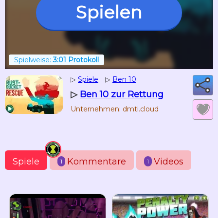
Spielen
Spielweise:
3:01 Protokoll
▷
Spiele
▷
Ben 10
▷
Ben 10 zur Rettung
Unternehmen: dmti.cloud
Spiele
Kommentare
Videos
1
1