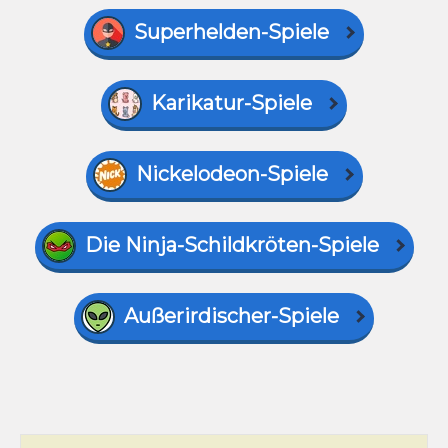
Superhelden-Spiele
Karikatur-Spiele
Nickelodeon-Spiele
Die Ninja-Schildkröten-Spiele
Außerirdischer-Spiele