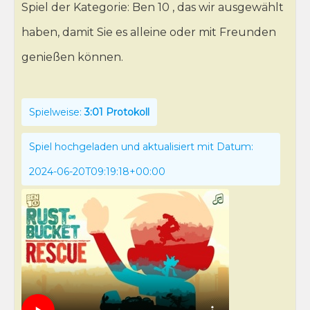
Spiel der Kategorie: Ben 10 , das wir ausgewählt
haben, damit Sie es alleine oder mit Freunden
genießen können.
Spielweise:
3:01 Protokoll
Spiel hochgeladen und aktualisiert mit Datum:
2024-06-20T09:19:18+00:00