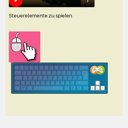
Steuerelemente zu spielen