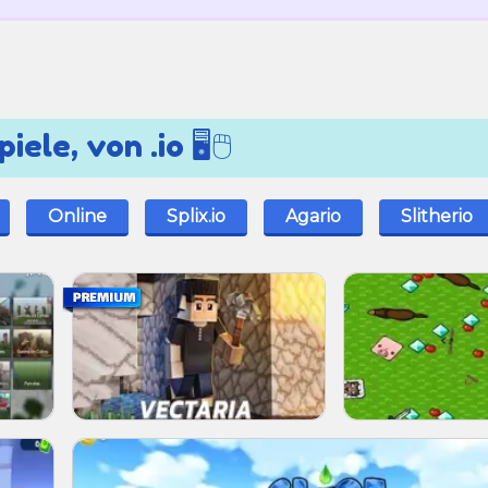
le, von .io 🖥️🖱️
Online
Splix.io
Agario
Slitherio