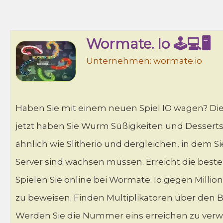
Wormate. Io 🕹️💻🖥️
Unternehmen: wormate.io
Haben Sie mit einem neuen Spiel IO wagen? Die
jetzt haben Sie Wurm Süßigkeiten und Desserts
ähnlich wie Slitherio und dergleichen, in dem S
Server sind wachsen müssen. Erreicht die beste
Spielen Sie online bei Wormate. Io gegen Millio
zu beweisen. Finden Multiplikatoren über den B
Werden Sie die Nummer eins erreichen zu verwa