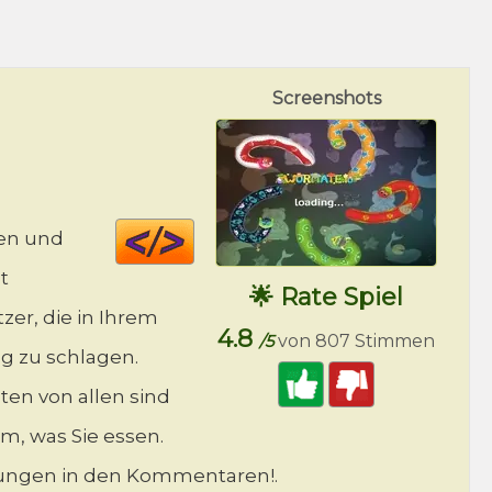
Screenshots
Code
sen und
HTML
t
🌟 Rate Spiel
zer, die in Ihrem
4.8
/5
von 807 Stimmen
g zu schlagen.
ten von allen sind
m, was Sie essen.
hrungen in den Kommentaren!.