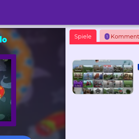
Spiele
Komment
1
Io