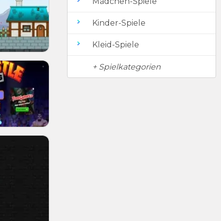
Mädchen-Spiele
Kinder-Spiele
Kleid-Spiele
+ Spielkategorien