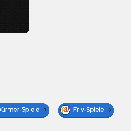
ürmer-Spiele
Friv-Spiele