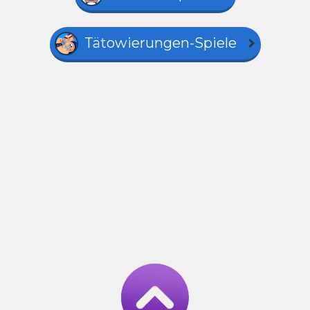
Tätowierungen-Spiele