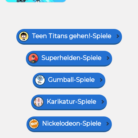
Teen Titans gehen!-Spiele
Superhelden-Spiele
Gumball-Spiele
Karikatur-Spiele
Nickelodeon-Spiele