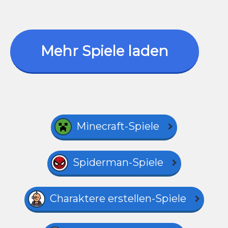
Mehr Spiele laden
Minecraft-Spiele
Spiderman-Spiele
Charaktere erstellen-Spiele