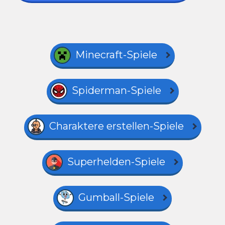
Minecraft-Spiele
Spiderman-Spiele
Charaktere erstellen-Spiele
Superhelden-Spiele
Gumball-Spiele