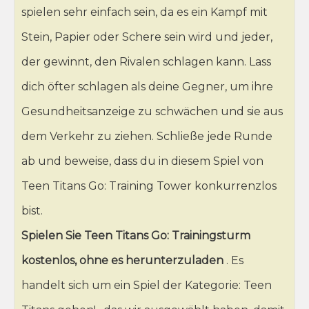
spielen sehr einfach sein, da es ein Kampf mit
Stein, Papier oder Schere sein wird und jeder,
der gewinnt, den Rivalen schlagen kann. Lass
dich öfter schlagen als deine Gegner, um ihre
Gesundheitsanzeige zu schwächen und sie aus
dem Verkehr zu ziehen. Schließe jede Runde
ab und beweise, dass du in diesem Spiel von
Teen Titans Go: Training Tower konkurrenzlos
bist.
Spielen Sie Teen Titans Go: Trainingsturm
kostenlos, ohne es herunterzuladen
. Es
handelt sich um ein Spiel der Kategorie: Teen