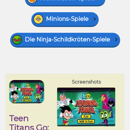
Minions-Spiele
Die Ninja-Schildkröten-Spiele
Screenshots
Teen
Titans Go: