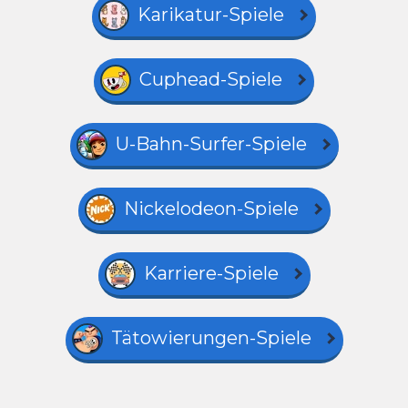
Karikatur-Spiele
Cuphead-Spiele
U-Bahn-Surfer-Spiele
Nickelodeon-Spiele
Karriere-Spiele
Tätowierungen-Spiele