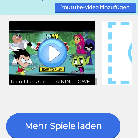
Youtube-Video hinzufügen
Teen Titans Go! - TRAINING TOWER (Cartoon Network Games)
Mehr Spiele laden