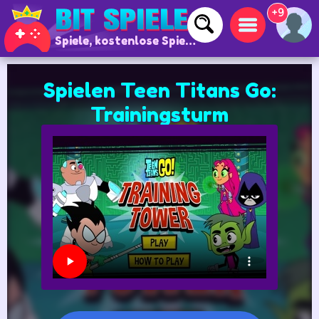
+9
Spiele, kostenlose Spiele und Online-Spiele
Spielen Teen Titans Go:
Trainingsturm