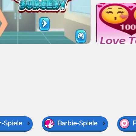
-Spiele
Barbie-Spiele
F