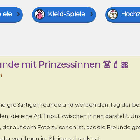
iele
Kleid-Spiele
Hochz
unde mit Prinzessinnen 👗💄🎀
m
ind großartige Freunde und werden den Tag der be
n, die eine Art Tribut zwischen ihnen darstellt. Un
n, der auf dem Foto zu sehen ist, das die Freunde ge
eder von ihnen im Kleiderschrank hat.