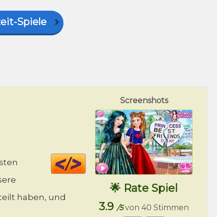
eit-Spiele
Screenshots
Code
sten
HTML
sere
🌟 Rate Spiel
teilt haben, und
3.9
/5
von 40 Stimmen