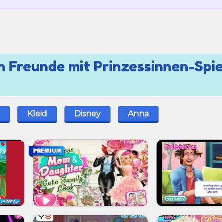
n Freunde mit Prinzessinnen-Spie
Kleid
Disney
Anna