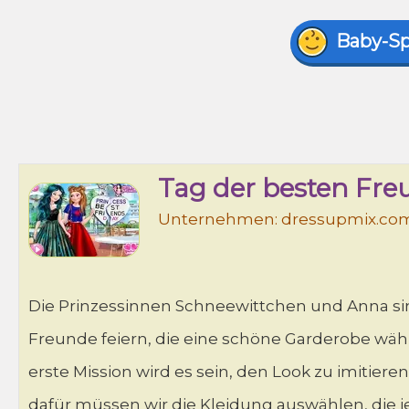
Baby-Sp
Tag der besten Fre
Unternehmen: dressupmix.co
Die Prinzessinnen Schneewittchen und Anna s
Freunde feiern, die eine schöne Garderobe wähle
erste Mission wird es sein, den Look zu imitiere
dafür müssen wir die Kleidung auswählen, die j