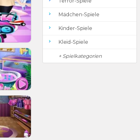
Terror-Spiele
Mädchen-Spiele
Kinder-Spiele
Kleid-Spiele
+ Spielkategorien