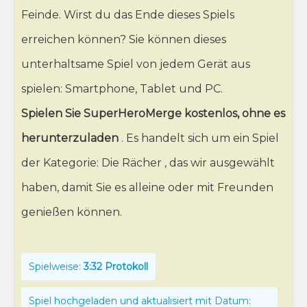
Feinde. Wirst du das Ende dieses Spiels
erreichen können? Sie können dieses
unterhaltsame Spiel von jedem Gerät aus
spielen: Smartphone, Tablet und PC.
Spielen Sie SuperHeroMerge kostenlos, ohne es
herunterzuladen
. Es handelt sich um ein Spiel
der Kategorie: Die Rächer , das wir ausgewählt
haben, damit Sie es alleine oder mit Freunden
genießen können.
Spielweise:
3:32 Protokoll
Spiel hochgeladen und aktualisiert mit Datum: