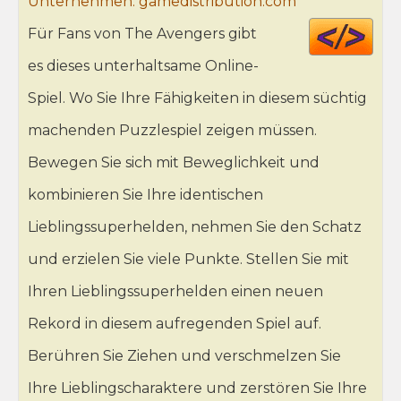
Unternehmen: gamedistribution.com
Cod
Für Fans von The Avengers gibt
HT
es dieses unterhaltsame Online-
Spiel. Wo Sie Ihre Fähigkeiten in diesem süchtig
machenden Puzzlespiel zeigen müssen.
Bewegen Sie sich mit Beweglichkeit und
kombinieren Sie Ihre identischen
Lieblingssuperhelden, nehmen Sie den Schatz
und erzielen Sie viele Punkte. Stellen Sie mit
Ihren Lieblingssuperhelden einen neuen
Rekord in diesem aufregenden Spiel auf.
Berühren Sie Ziehen und verschmelzen Sie
Ihre Lieblingscharaktere und zerstören Sie Ihre