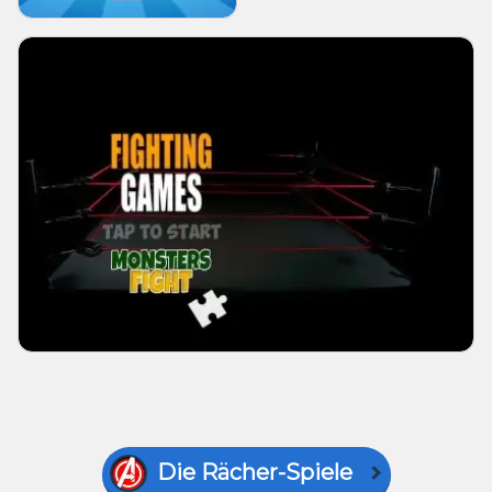
Die Rächer-Spiele