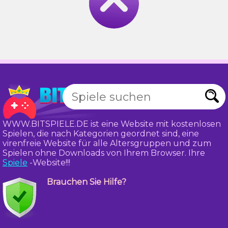
WWW.BITSPIELE.DE ist eine Website mit kostenlosen
Spielen, die nach Kategorien geordnet sind, eine
virenfreie Website für alle Altersgruppen und zum
Spielen ohne Downloads von Ihrem Browser. Ihre
Spiele
-Website!!!
Brauchen Sie Hilfe?