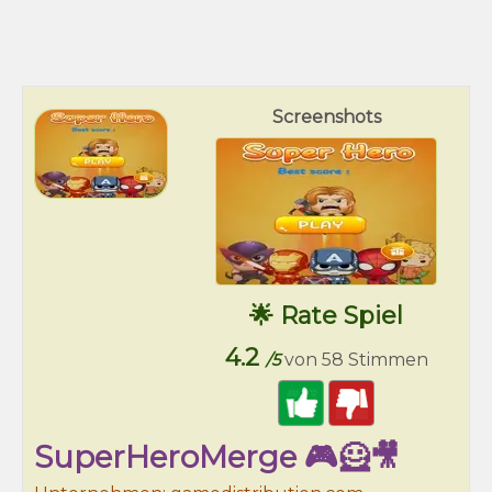
Screenshots
🌟 Rate Spiel
4.2
/5
von 58 Stimmen
SuperHeroMerge 🎮🦸🎥