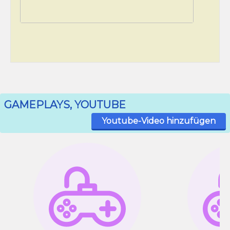
GAMEPLAYS, YOUTUBE
Youtube-Video hinzufügen