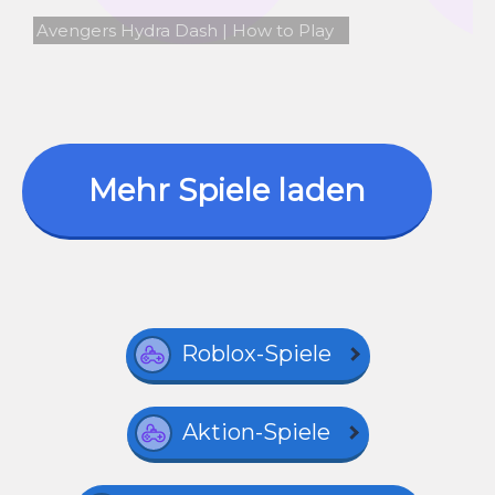
Avengers Hydra Dash | How to Play
Mehr Spiele laden
Roblox-Spiele
Aktion-Spiele