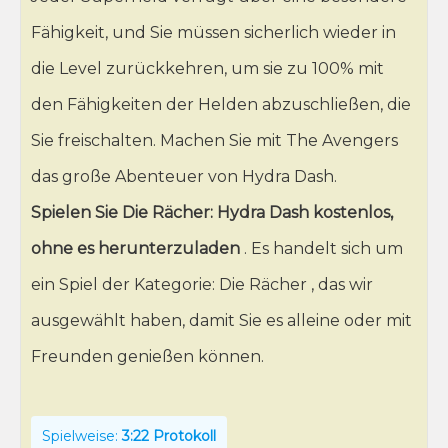
Fähigkeit, und Sie müssen sicherlich wieder in
die Level zurückkehren, um sie zu 100% mit
den Fähigkeiten der Helden abzuschließen, die
Sie freischalten. Machen Sie mit The Avengers
das große Abenteuer von Hydra Dash.
Spielen Sie Die Rächer: Hydra Dash kostenlos,
ohne es herunterzuladen
. Es handelt sich um
ein Spiel der Kategorie: Die Rächer , das wir
ausgewählt haben, damit Sie es alleine oder mit
Freunden genießen können.
Spielweise:
3:22 Protokoll