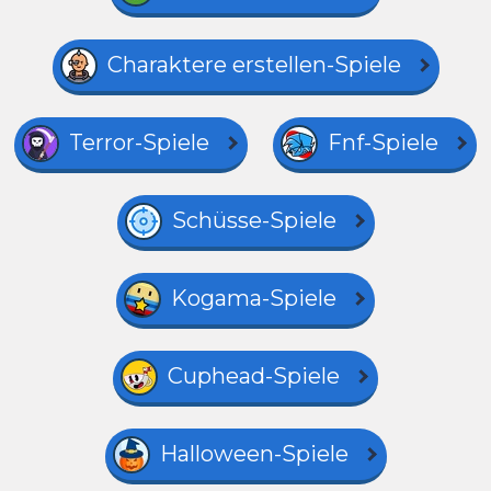
Charaktere erstellen-Spiele
Terror-Spiele
Fnf-Spiele
Schüsse-Spiele
Kogama-Spiele
Cuphead-Spiele
Halloween-Spiele