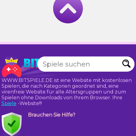
WWW.BITSPIELE.DE ist eine Website mit kostenlosen
Spielen, die nach Kategorien geordnet sind, eine
virenfreie Website für alle Altersgruppen und zum
Spielen ohne Downloads von Ihrem Browser. Ihre
Spiele
-Website!!!
Brauchen Sie Hilfe?