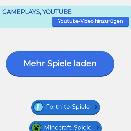
GAMEPLAYS, YOUTUBE
Youtube-Video hinzufügen
Mehr Spiele laden
Fortnite-Spiele
Minecraft-Spiele