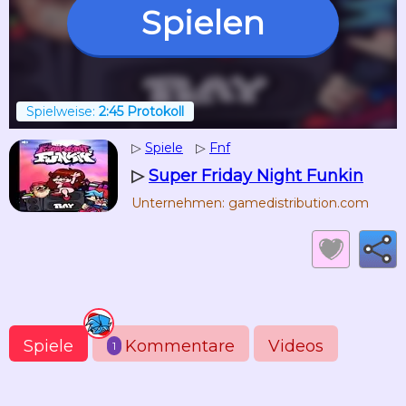
Spielen
Spielweise:
2:45 Protokoll
▷
Spiele
▷
Fnf
▷
Super Friday Night Funkin
Unternehmen: gamedistribution.com
Spiele
Kommentare
Videos
1