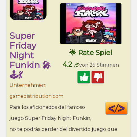
Super
Friday
🌟 Rate Spiel
Night
Funkin 🎤
4.2
/5
von 25 Stimmen
🕹️💃
Unternehmen:
gamedistribution.com
Cod
Para los aficionados del famoso
HT
juego Super Friday Night Funkin,
no te podrás perder del divertido juego que