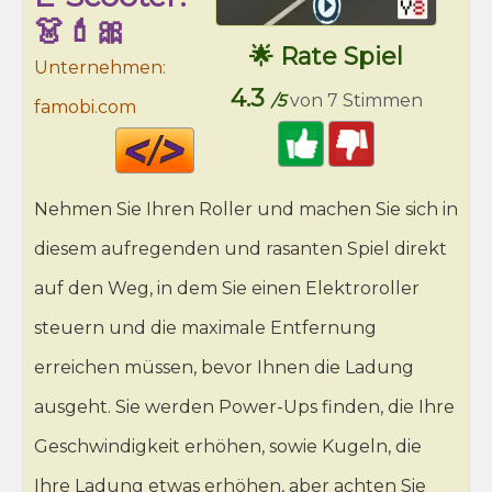
👗💄🎀
🌟 Rate Spiel
Unternehmen:
4.3
/5
von 7 Stimmen
famobi.com
Code
HTML
Nehmen Sie Ihren Roller und machen Sie sich in
diesem aufregenden und rasanten Spiel direkt
auf den Weg, in dem Sie einen Elektroroller
steuern und die maximale Entfernung
erreichen müssen, bevor Ihnen die Ladung
ausgeht. Sie werden Power-Ups finden, die Ihre
Geschwindigkeit erhöhen, sowie Kugeln, die
Ihre Ladung etwas erhöhen, aber achten Sie