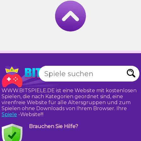
WWW.BITSPIELE.DE ist eine Website mit kostenlosen
Spielen, die nach Kategorien geordnet sind, eine
virenfreie Website für alle Altersgruppen und zum
Spielen ohne Downloads von Ihrem Browser. Ihre
Spiele
-Website!!!
Brauchen Sie Hilfe?