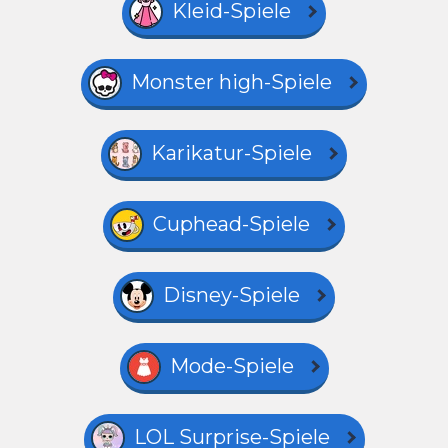
Kleid-Spiele
Monster high-Spiele
Karikatur-Spiele
Cuphead-Spiele
Disney-Spiele
Mode-Spiele
LOL Surprise-Spiele