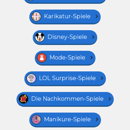
Karikatur-Spiele
Disney-Spiele
Mode-Spiele
LOL Surprise-Spiele
Die Nachkommen-Spiele
Maniküre-Spiele