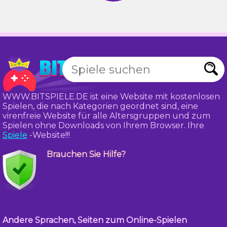
WWW.BITSPIELE.DE ist eine Website mit kostenlosen
Spielen, die nach Kategorien geordnet sind, eine
virenfreie Website für alle Altersgruppen und zum
Spielen ohne Downloads von Ihrem Browser. Ihre
Spiele
-Website!!!
Brauchen Sie Hilfe?
Andere Sprachen, Seiten zum Online-Spielen