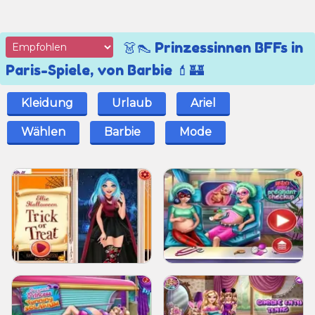
👗👠 Prinzessinnen BFFs in
Paris-Spiele, von Barbie 💄🏰
Kleidung
Urlaub
Ariel
Wählen
Barbie
Mode