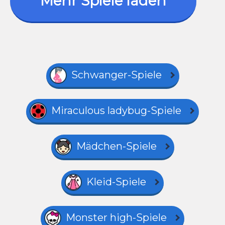
Mehr Spiele laden
Schwanger-Spiele
Miraculous ladybug-Spiele
Mädchen-Spiele
Kleid-Spiele
Monster high-Spiele