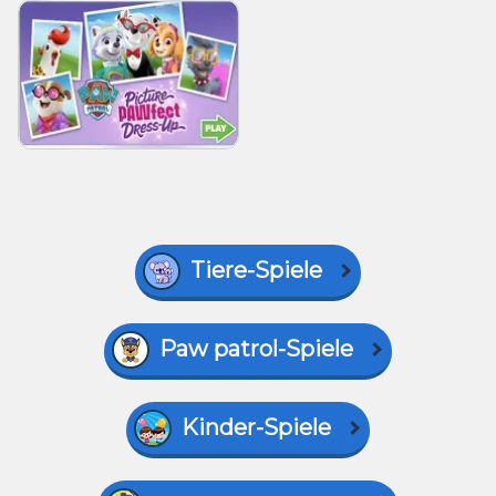
Tiere-Spiele
Paw patrol-Spiele
Kinder-Spiele