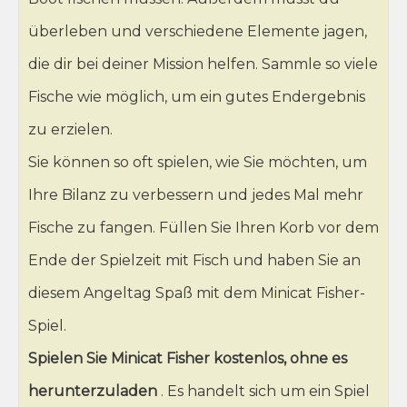
überleben und verschiedene Elemente jagen,
die dir bei deiner Mission helfen. Sammle so viele
Fische wie möglich, um ein gutes Endergebnis
zu erzielen.
Sie können so oft spielen, wie Sie möchten, um
Ihre Bilanz zu verbessern und jedes Mal mehr
Fische zu fangen. Füllen Sie Ihren Korb vor dem
Ende der Spielzeit mit Fisch und haben Sie an
diesem Angeltag Spaß mit dem Minicat Fisher-
Spiel.
Spielen Sie Minicat Fisher kostenlos, ohne es
herunterzuladen
. Es handelt sich um ein Spiel