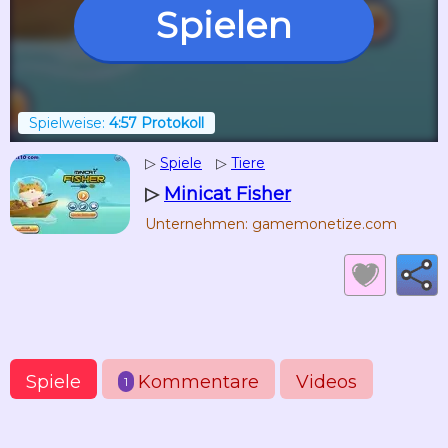
Spielen
Spielweise:
4:57 Protokoll
▷
Spiele
▷
Tiere
▷
Minicat Fisher
Unternehmen: gamemonetize.com
Spiele
Kommentare
Videos
1