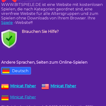
WWW.BITSPIELE.DE ist eine Website mit kostenlosen
Spielen, die nach Kategorien geordnet sind, eine
virenfreie Website für alle Altersgruppen und zum
Spielen ohne Downloads von Ihrem Browser. Ihre
Spiele
-Website!!!
Brauchen Sie Hilfe?
Andere Sprachen, Seiten zum Online-Spielen
Deutsch
Minicat Fisher
Minicat Fisher
Minicat Fisher