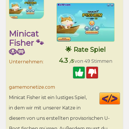
Minicat
Fisher 🐾
🌟 Rate Spiel
🐶🐱
4.3
/5
von 49 Stimmen
Unternehmen:
gamemonetize.com
Cod
Minicat Fisher ist ein lustiges Spiel,
HT
in dem wir mit unserer Katze in
diesem von uns erstellten provisorischen U-
Boot fischen müssen. Außerdem musst du