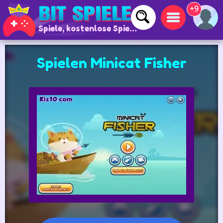
+9
Spiele, kostenlose Spiele und Online-Spiele
Spielen Minicat Fisher