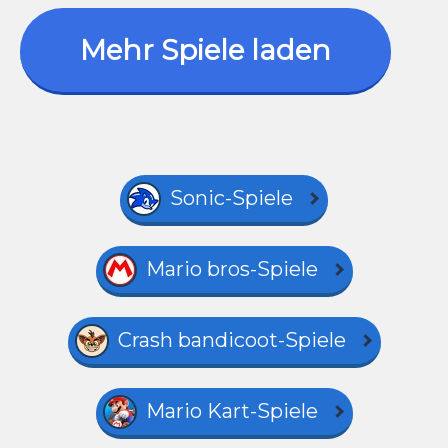
Mehr Spiele laden
Sonic-Spiele
Mario bros-Spiele
Crash bandicoot-Spiele
Mario Kart-Spiele