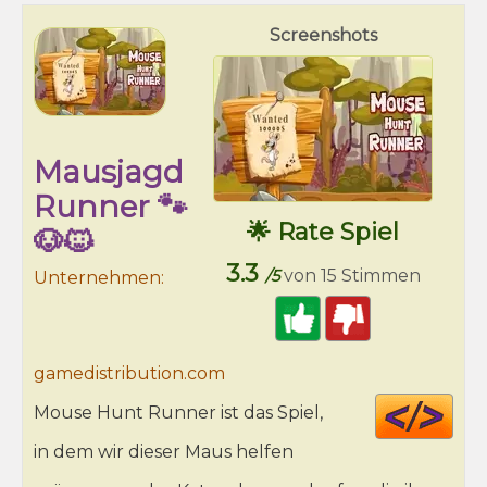
Screenshots
Mausjagd
Runner 🐾
🌟 Rate Spiel
🐶🐱
3.3
/5
von 15 Stimmen
Unternehmen:
gamedistribution.com
Cod
Mouse Hunt Runner ist das Spiel,
HT
in dem wir dieser Maus helfen