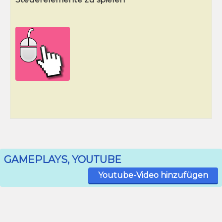
GAMEPLAYS, YOUTUBE
Youtube-Video hinzufügen