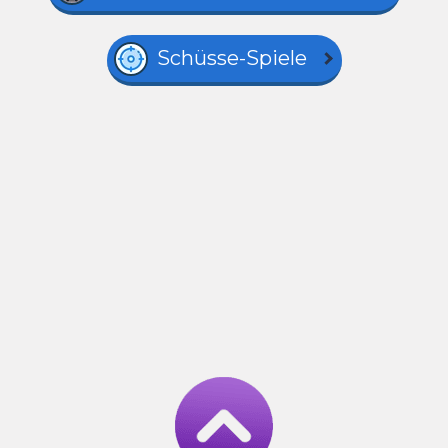
Schüsse-Spiele