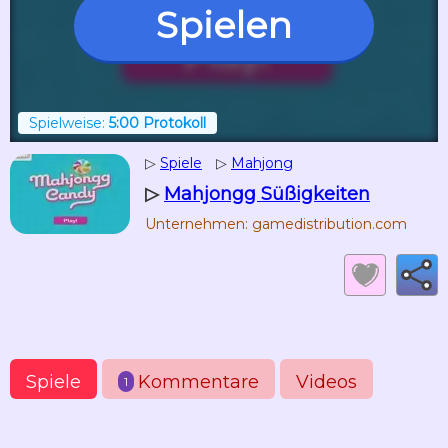
Spielen
Spielweise:
5:00 Protokoll
▷
Spiele
▷
Mahjong
▷
Mahjongg Süßigkeiten
Unternehmen: gamedistribution.com
Spiele
Kommentare
Videos
1