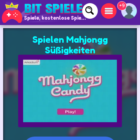
+9
Spiele, kostenlose Spiele und Online-Spiele
Spielen Mahjongg
Süßigkeiten