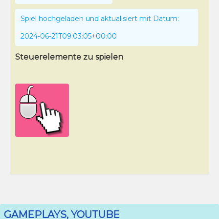
Spiel hochgeladen und aktualisiert mit Datum:
2024-06-21T09:03:05+00:00
Steuerelemente zu spielen
GAMEPLAYS, YOUTUBE