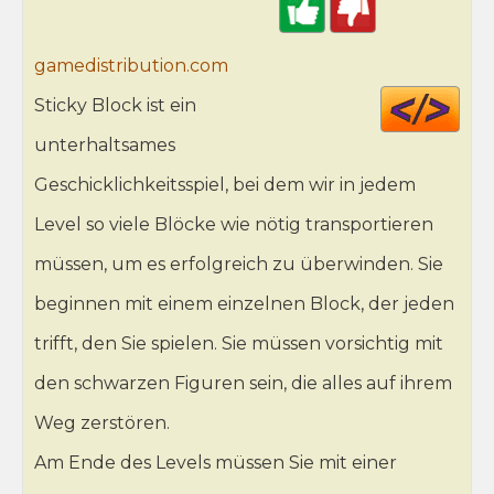
gamedistribution.com
Cod
Sticky Block ist ein
HT
unterhaltsames
Geschicklichkeitsspiel, bei dem wir in jedem
Level so viele Blöcke wie nötig transportieren
müssen, um es erfolgreich zu überwinden. Sie
beginnen mit einem einzelnen Block, der jeden
trifft, den Sie spielen. Sie müssen vorsichtig mit
den schwarzen Figuren sein, die alles auf ihrem
Weg zerstören.
Am Ende des Levels müssen Sie mit einer