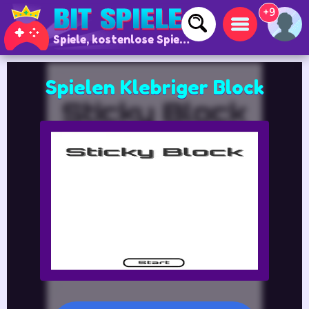
+9
Spiele, kostenlose Spiele und Online-Spiele
Spielen Klebriger Block