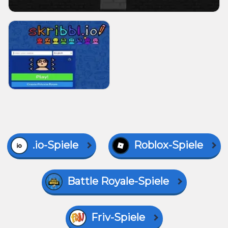
.io-Spiele
Roblox-Spiele
Battle Royale-Spiele
Friv-Spiele