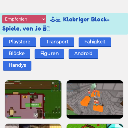
🕹️💻 Klebriger Block-
Spiele, von .io 🖥️🖱️
Playstore
Transport
Fähigkeit
Blöcke
Figuren
Android
Handys