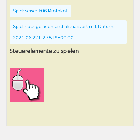
Spielweise:
1:06 Protokoll
Spiel hochgeladen und aktualisiert mit Datum:
2024-06-27T12:38:19+00:00
Steuerelemente zu spielen