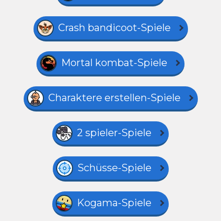
Crash bandicoot-Spiele
Mortal kombat-Spiele
Charaktere erstellen-Spiele
2 spieler-Spiele
Schüsse-Spiele
Kogama-Spiele