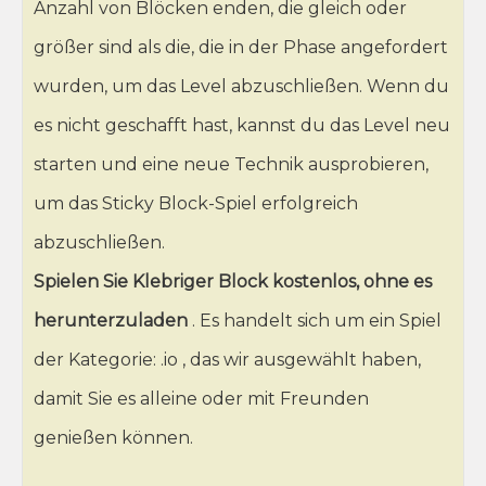
Anzahl von Blöcken enden, die gleich oder
größer sind als die, die in der Phase angefordert
wurden, um das Level abzuschließen. Wenn du
es nicht geschafft hast, kannst du das Level neu
starten und eine neue Technik ausprobieren,
um das Sticky Block-Spiel erfolgreich
abzuschließen.
Spielen Sie Klebriger Block kostenlos, ohne es
herunterzuladen
. Es handelt sich um ein Spiel
der Kategorie: .io , das wir ausgewählt haben,
damit Sie es alleine oder mit Freunden
genießen können.