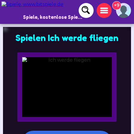
+9
Spiele, kostenlose Spiele und Online-Spiele
Spielen Ich werde fliegen