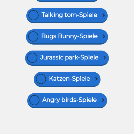
Talking tom-Spiele
Bugs Bunny-Spiele
Jurassic park-Spiele
Katzen-Spiele
Angry birds-Spiele