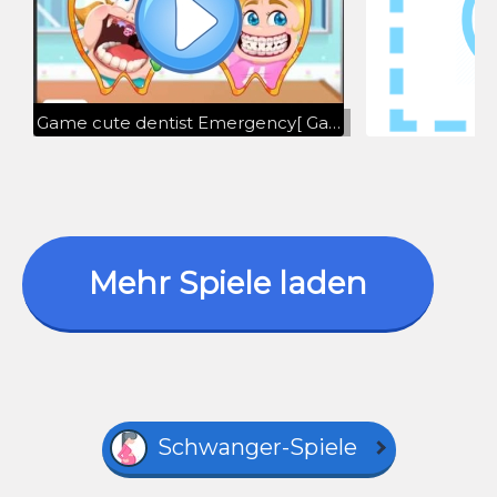
Game cute dentist Emergency[ Game fof kids]
Mehr Spiele laden
Schwanger-Spiele