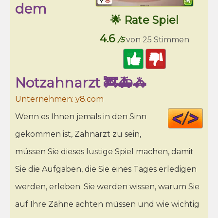
dem
🌟 Rate Spiel
4.6
/5
von 25 Stimmen
Notzahnarzt 🚒🚑🚓
Unternehmen: y8.com
Cod
Wenn es Ihnen jemals in den Sinn
HT
gekommen ist, Zahnarzt zu sein,
müssen Sie dieses lustige Spiel machen, damit
Sie die Aufgaben, die Sie eines Tages erledigen
werden, erleben. Sie werden wissen, warum Sie
auf Ihre Zähne achten müssen und wie wichtig