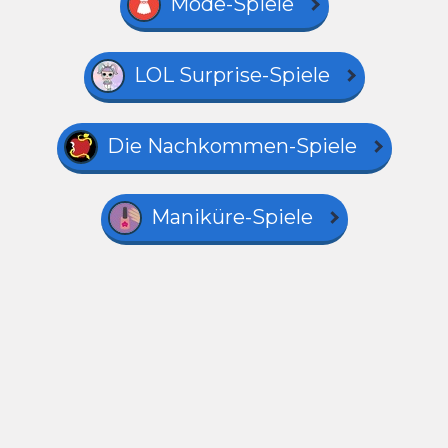
Mode-Spiele
LOL Surprise-Spiele
Die Nachkommen-Spiele
Maniküre-Spiele