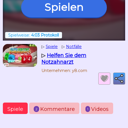
Spielen
Spielweise:
4:03 Protokoll
▷
Spiele
▷
Notfälle
▷
Helfen Sie dem
Notzahnarzt
Unternehmen: y8.com
Spiele
Kommentare
Videos
2
1