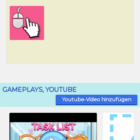
GAMEPLAYS, YOUTUBE
Youtube-Video hinzufügen