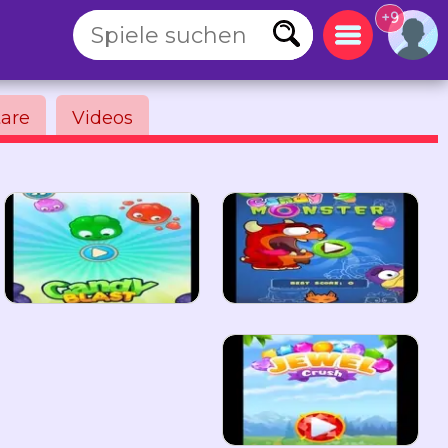
+9
are
Videos