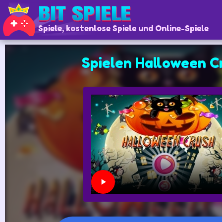
Spiele, kostenlose Spiele und Online-Spiele
Spielen Halloween C