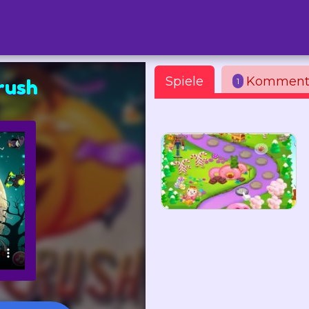
Spiele
Komment
1
rush