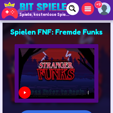
+9
Spiele, kostenlose Spiele und Online-Spiele
Spielen FNF: Fremde Funks