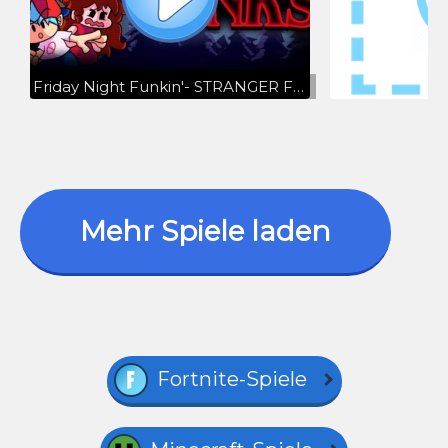
Friday Night Funkin'- STRANGER FUNKS || Demogorgon, Mind Flayer (FNF Mod/Horror Game)
Mehr Spiele laden
Fortnite-Spiele