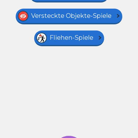
Versteckte Objekte-Spiele
Fliehen-Spiele