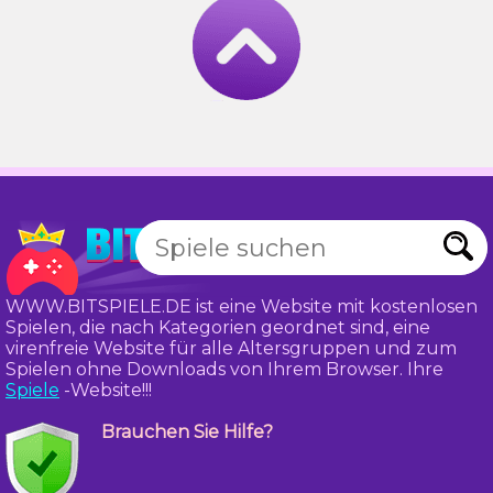
WWW.BITSPIELE.DE ist eine Website mit kostenlosen
Spielen, die nach Kategorien geordnet sind, eine
virenfreie Website für alle Altersgruppen und zum
Spielen ohne Downloads von Ihrem Browser. Ihre
Spiele
-Website!!!
Brauchen Sie Hilfe?