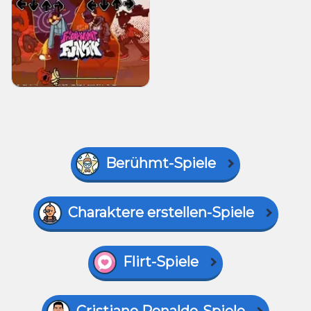
Berühmt-Spiele
Charaktere erstellen-Spiele
Flirt-Spiele