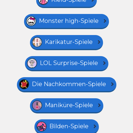
Monster high-Spiele
Karikatur-Spiele
LOL Surprise-Spiele
Die Nachkommen-Spiele
Maniküre-Spiele
Bilden-Spiele