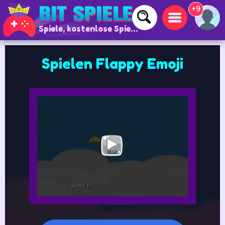
+9
Spiele, kostenlose Spiele und Online-Spiele
Spielen Flappy Emoji