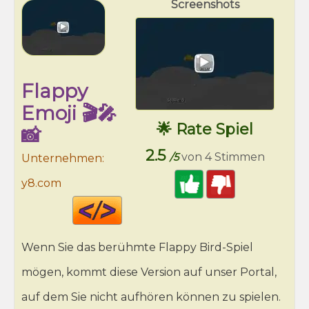
Screenshots
Flappy
Emoji 🎬🎤
🌟 Rate Spiel
📸
2.5
/5
von 4 Stimmen
Unternehmen:
y8.com
Code
HTML
Wenn Sie das berühmte Flappy Bird-Spiel
mögen, kommt diese Version auf unser Portal,
auf dem Sie nicht aufhören können zu spielen.