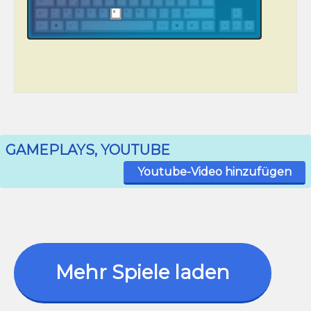
GAMEPLAYS, YOUTUBE
Youtube-Video hinzufügen
Mehr Spiele laden