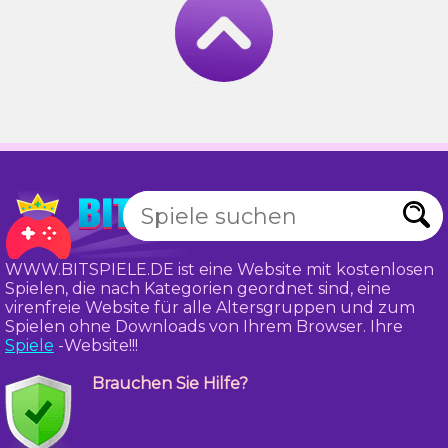
WWW.BITSPIELE.DE ist eine Website mit kostenlosen
Spielen, die nach Kategorien geordnet sind, eine
virenfreie Website für alle Altersgruppen und zum
Spielen ohne Downloads von Ihrem Browser. Ihre
Spiele
-Website!!!
Brauchen Sie Hilfe?