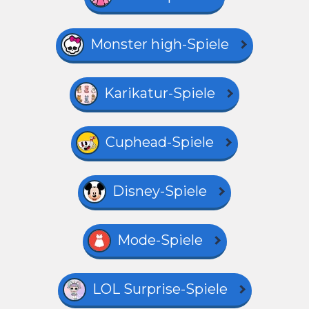
Monster high-Spiele
Karikatur-Spiele
Cuphead-Spiele
Disney-Spiele
Mode-Spiele
LOL Surprise-Spiele