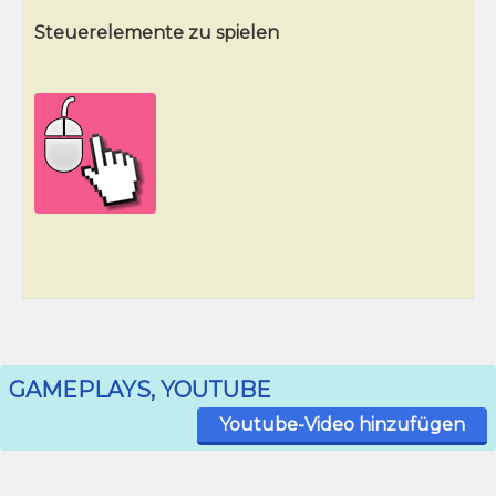
Steuerelemente zu spielen
GAMEPLAYS, YOUTUBE
Youtube-Video hinzufügen