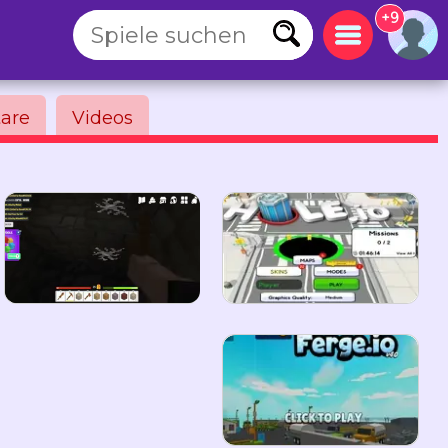
+9
are
Videos