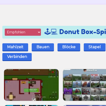
🕹️💻 Donut Box-Spiel
Mahlzeit
Bauen
Blöcke
Stapel
Verbinden