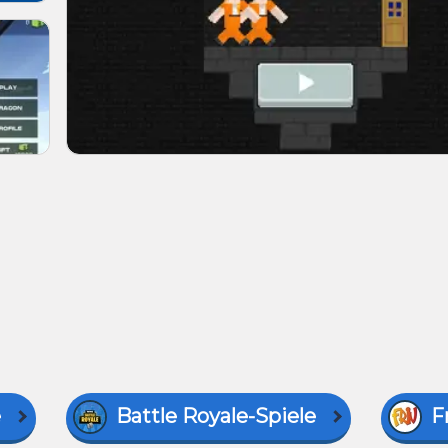
e
Battle Royale-Spiele
F