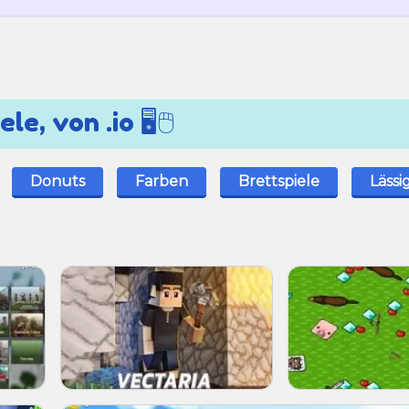
e, von .io 🖥️🖱️
Donuts
Farben
Brettspiele
Lässi