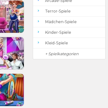
Arcade-Spiele
Terror-Spiele
Mädchen-Spiele
Kinder-Spiele
Kleid-Spiele
+ Spielkategorien