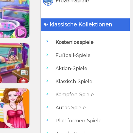
Frozen-Spiele
✨ klassische Kollektionen
Kostenlos spiele
Fußball-Spiele
Aktion-Spiele
Klassisch-Spiele
Kämpfen-Spiele
Autos-Spiele
Plattformen-Spiele