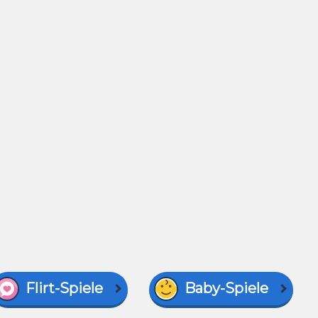
Flirt-Spiele
Baby-Spiele