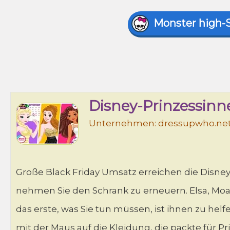
Monster high-S
Disney-Prinzessinne
Unternehmen: dressupwho.ne
Große Black Friday Umsatz erreichen die Disn
nehmen Sie den Schrank zu erneuern. Elsa, Mo
das erste, was Sie tun müssen, ist ihnen zu hel
mit der Maus auf die Kleidung, die packte für 