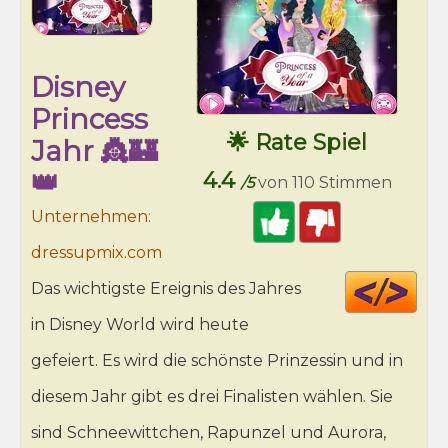
Disney
Princess
🌟 Rate Spiel
Jahr 👸🏰
👑
4.4
/5
von 110 Stimmen
Unternehmen:
dressupmix.com
Cod
Das wichtigste Ereignis des Jahres
HT
in Disney World wird heute
gefeiert. Es wird die schönste Prinzessin und in
diesem Jahr gibt es drei Finalisten wählen. Sie
sind Schneewittchen, Rapunzel und Aurora,