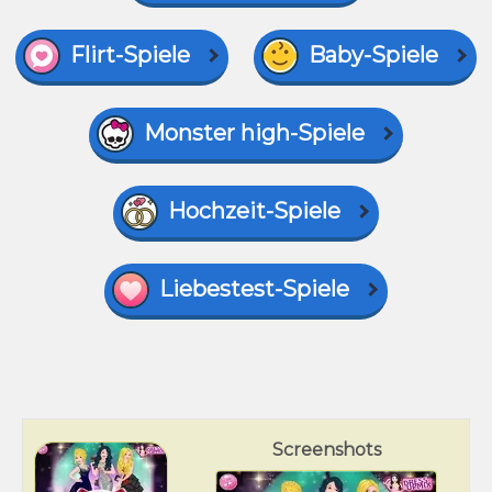
Flirt-Spiele
Baby-Spiele
Monster high-Spiele
Hochzeit-Spiele
Liebestest-Spiele
Screenshots