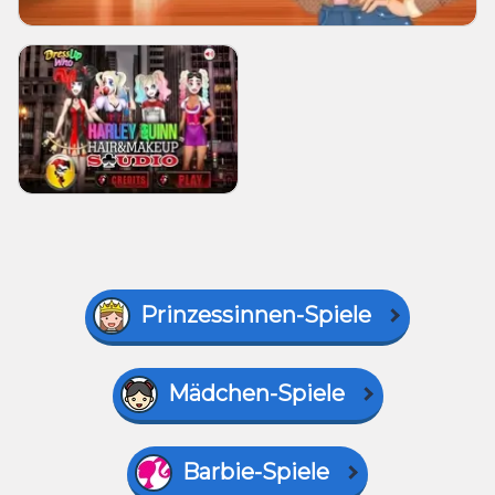
Prinzessinnen-Spiele
Mädchen-Spiele
Barbie-Spiele