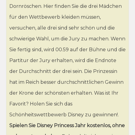
Dornröschen. Hier finden Sie die drei Mädchen
für den Wettbewerb kleiden müssen,
versuchen, alle drei sind sehr schön und die
schwierige Wahl, um die Jury zu machen. Wenn
Sie fertig sind, wird 00.59 auf der Bühne und die
Partitur der Jury erhalten, wird die Endnote
der Durchschnitt der drei sein. Die Prinzessin
hat im Reich besser durchschnittlichen Gewinn
der Krone der schönsten erhalten. Was ist Ihr
Favorit? Holen Sie sich das
Schönheitswettbewerb Disney zu gewinnen!.
Spielen Sie Disney Princess Jahr kostenlos, ohne