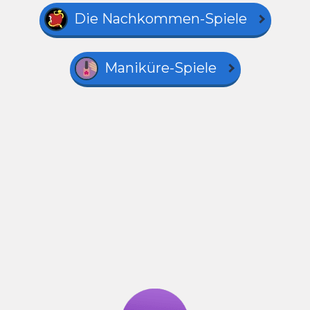
Die Nachkommen-Spiele
Maniküre-Spiele