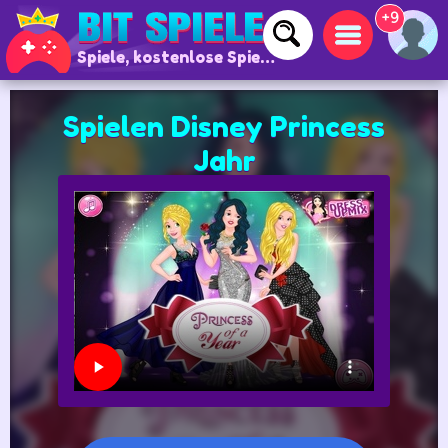
+9
Spiele, kostenlose Spiele und Online-Spiele
Spielen Disney Princess
Jahr