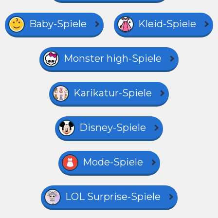
Baby-Spiele
Kleid-Spiele
Monster high-Spiele
Karikatur-Spiele
Disney-Spiele
Mode-Spiele
LOL Surprise-Spiele