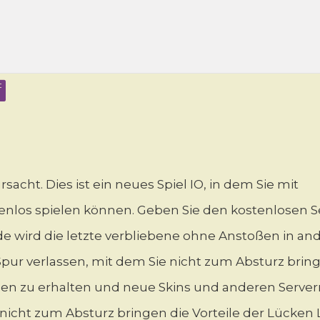
️
rsacht. Dies ist ein neues Spiel IO, in dem Sie mit
nlos spielen können. Geben Sie den kostenlosen S
nde wird die letzte verbliebene ohne Anstoßen in an
Spur verlassen, mit dem Sie nicht zum Absturz brin
nzen zu erhalten und neue Skins und anderen Server
 nicht zum Absturz bringen die Vorteile der Lücken 