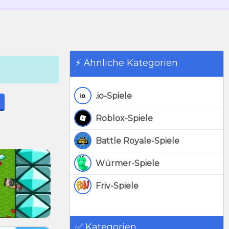
⚡ Ähnliche Kategorien
.io-Spiele
Roblox-Spiele
Battle Royale-Spiele
Würmer-Spiele
Friv-Spiele
✅ Kategorien