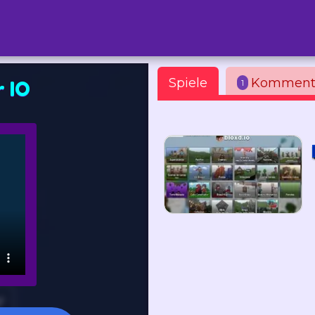
Spiele
Komment
1
r IO