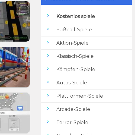
Kostenlos spiele
Fußball-Spiele
Aktion-Spiele
Klassisch-Spiele
Kämpfen-Spiele
Autos-Spiele
Plattformen-Spiele
Arcade-Spiele
Terror-Spiele