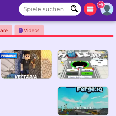
+9
are
Videos
1