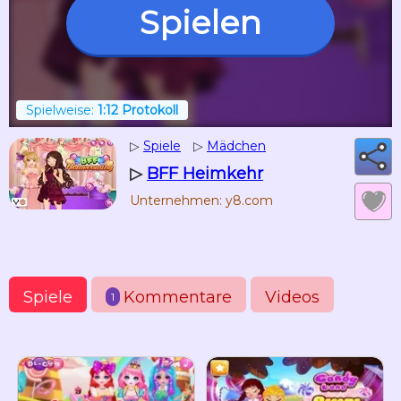
Spielen
Spielweise:
1:12 Protokoll
▷
Spiele
▷
Mädchen
▷
BFF Heimkehr
Unternehmen: y8.com
Spiele
Kommentare
Videos
1