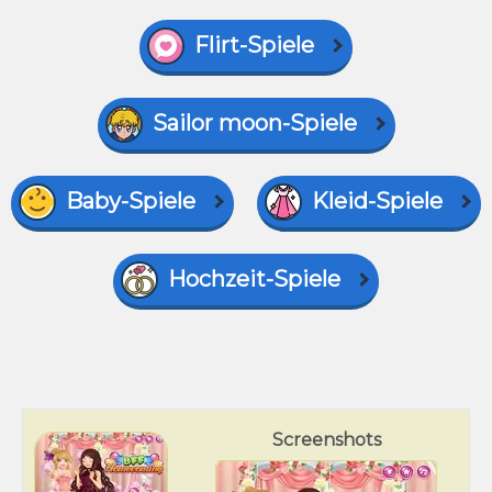
Flirt-Spiele
Sailor moon-Spiele
Baby-Spiele
Kleid-Spiele
Hochzeit-Spiele
Screenshots