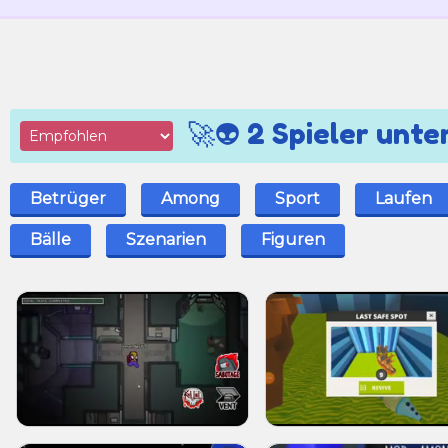
🚀👽 2 Spieler unter
Betrüger
Among
Sport
Laufen
Bälle
Szenarien
Figuren