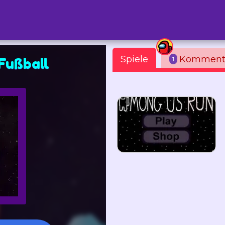
Spiele
Komment
1
 Fußball