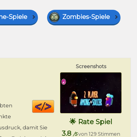
ne-Spiele
Zombies-Spiele
Screenshots
Code
ebten
HTML
nkte
🌟 Rate Spiel
usdruck, damit Sie
3.8
/5
von 129 Stimmen