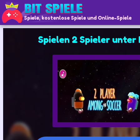
Spiele, kostenlose Spiele und Online-Spiele
Spielen 2 Spieler unter