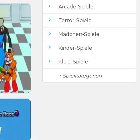
Arcade-Spiele
Terror-Spiele
Mädchen-Spiele
Kinder-Spiele
Kleid-Spiele
+ Spielkategorien